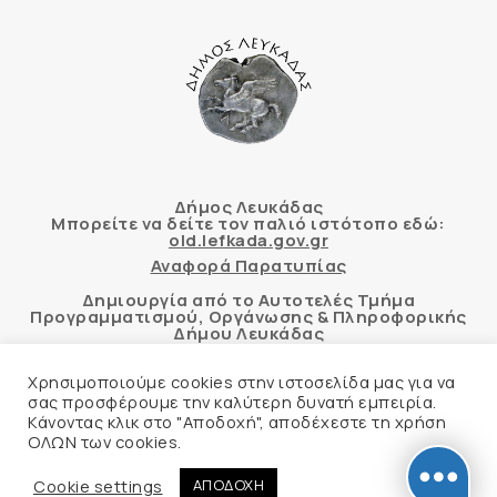
Δήμος Λευκάδας
Μπορείτε να δείτε τον παλιό ιστότοπο εδώ:
old.lefkada.gov.gr
Αναφορά Παρατυπίας
Δημιουργία από το Αυτοτελές Τμήμα
Προγραμματισμού, Οργάνωσης & Πληροφορικής
Δήμου Λευκάδας
Χρησιμοποιούμε cookies στην ιστοσελίδα μας για να
σας προσφέρουμε την καλύτερη δυνατή εμπειρία.
Κάνοντας κλικ στο "Αποδοχή", αποδέχεστε τη χρήση
Αυτόματος έλεγχος προσβασιμότητας
ΟΛΩΝ των cookies.
δικτυακού τόπου με βάση το πρότυπο WCAG 2.1
AA και με το εργαλείο “AChecker”
Cookie settings
ΑΠΟΔΟΧΗ