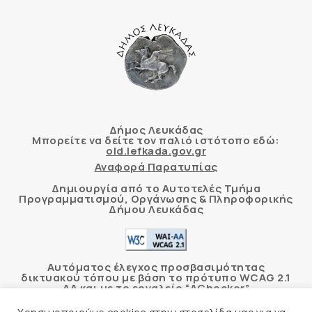
Δήμος Λευκάδας
Μπορείτε να δείτε τον παλιό ιστότοπο εδώ:
old.lefkada.gov.gr
Αναφορά Παρατυπίας
Δημιουργία από το Αυτοτελές Τμήμα
Προγραμματισμού, Οργάνωσης & Πληροφορικής
Δήμου Λευκάδας
Αυτόματος έλεγχος προσβασιμότητας
δικτυακού τόπου με βάση το πρότυπο WCAG 2.1
AA και με το εργαλείο “AChecker”