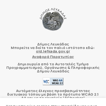
Δήμος Λευκάδας
Μπορείτε να δείτε τον παλιό ιστότοπο εδώ:
old.lefkada.gov.gr
Αναφορά Παρατυπίας
Δημιουργία από το Αυτοτελές Τμήμα
Προγραμματισμού, Οργάνωσης & Πληροφορικής
Δήμου Λευκάδας
Αυτόματος έλεγχος προσβασιμότητας
δικτυακού τόπου με βάση το πρότυπο WCAG 2.1
AA και με το εργαλείο “AChecker”