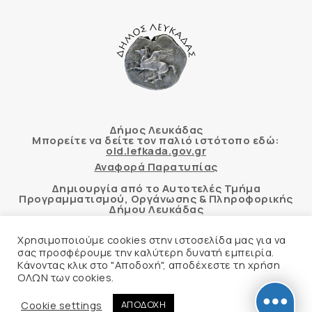
Δήμος Λευκάδας
Μπορείτε να δείτε τον παλιό ιστότοπο εδώ:
old.lefkada.gov.gr
Αναφορά Παρατυπίας
Δημιουργία από το Αυτοτελές Τμήμα
Προγραμματισμού, Οργάνωσης & Πληροφορικής
Δήμου Λευκάδας
Χρησιμοποιούμε cookies στην ιστοσελίδα μας για να
σας προσφέρουμε την καλύτερη δυνατή εμπειρία.
Κάνοντας κλικ στο "Αποδοχή", αποδέχεστε τη χρήση
Αυτόματος έλεγχος προσβασιμότητας
ΟΛΩΝ των cookies.
δικτυακού τόπου με βάση το πρότυπο WCAG 2.1
AA και με το εργαλείο “AChecker”
Cookie settings
ΑΠΟΔΟΧΗ