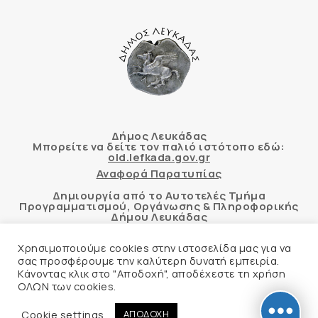
Δήμος Λευκάδας
Μπορείτε να δείτε τον παλιό ιστότοπο εδώ:
old.lefkada.gov.gr
Αναφορά Παρατυπίας
Δημιουργία από το Αυτοτελές Τμήμα
Προγραμματισμού, Οργάνωσης & Πληροφορικής
Δήμου Λευκάδας
Χρησιμοποιούμε cookies στην ιστοσελίδα μας για να
σας προσφέρουμε την καλύτερη δυνατή εμπειρία.
Κάνοντας κλικ στο "Αποδοχή", αποδέχεστε τη χρήση
Αυτόματος έλεγχος προσβασιμότητας
ΟΛΩΝ των cookies.
δικτυακού τόπου με βάση το πρότυπο WCAG 2.1
AA και με το εργαλείο “AChecker”
Cookie settings
ΑΠΟΔΟΧΗ