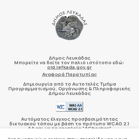
Δήμος Λευκάδας
Μπορείτε να δείτε τον παλιό ιστότοπο εδώ:
old.lefkada.gov.gr
Αναφορά Παρατυπίας
Δημιουργία από το Αυτοτελές Τμήμα
Προγραμματισμού, Οργάνωσης & Πληροφορικής
Δήμου Λευκάδας
Αυτόματος έλεγχος προσβασιμότητας
δικτυακού τόπου με βάση το πρότυπο WCAG 2.1
AA και με το εργαλείο “AChecker”