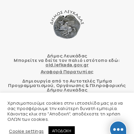
Δήμος Λευκάδας
Μπορείτε να δείτε τον παλιό ιστότοπο εδώ:
old.lefkada.gov.gr
Αναφορά Παρατυπίας
Δημιουργία από το Αυτοτελές Τμήμα
Προγραμματισμού, Οργάνωσης & Πληροφορικής
Δήμου Λευκάδας
Χρησιμοποιούμε cookies στην ιστοσελίδα μας για να
σας προσφέρουμε την καλύτερη δυνατή εμπειρία.
Κάνοντας κλικ στο "Αποδοχή", αποδέχεστε τη χρήση
Αυτόματος έλεγχος προσβασιμότητας
ΟΛΩΝ των cookies.
δικτυακού τόπου με βάση το πρότυπο WCAG 2.1
AA και με το εργαλείο “AChecker”
Cookie settings
ΑΠΟΔΟΧΗ