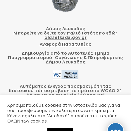
Δήμος Λευκάδας
Μπορείτε να δείτε τον παλιό ιστότοπο εδώ:
old.lefkada.gov.gr
Αναφορά Παρατυπίας
Δημιουργία από το Αυτοτελές Τμήμα
Προγραμματισμού, Οργάνωσης & Πληροφορικής
Δήμου Λευκάδας
Αυτόματος έλεγχος προσβασιμότητας
δικτυακού τόπου με βάση το πρότυπο WCAG 2.1
AA και με το εργαλείο “AChecker”
Χρησιμοποιούμε cookies στην ιστοσελίδα μας για να
Δήλωση Προσβασιμότητας
σας προσφέρουμε την καλύτερη δυνατή εμπειρία.
Κάνοντας κλικ στο "Αποδοχή", αποδέχεστε τη χρήση
ΟΛΩΝ των cookies.
© 2026 Δήμος Λευκάδας –
Πολιτική Προστασίας
Προσωπικών Δεδομένων