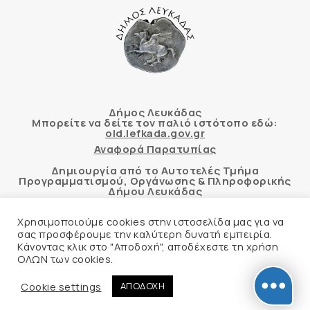
Δήμος Λευκάδας
Μπορείτε να δείτε τον παλιό ιστότοπο εδώ:
old.lefkada.gov.gr
Αναφορά Παρατυπίας
Δημιουργία από το Αυτοτελές Τμήμα
Προγραμματισμού, Οργάνωσης & Πληροφορικής
Δήμου Λευκάδας
Χρησιμοποιούμε cookies στην ιστοσελίδα μας για να
σας προσφέρουμε την καλύτερη δυνατή εμπειρία.
Κάνοντας κλικ στο "Αποδοχή", αποδέχεστε τη χρήση
Αυτόματος έλεγχος προσβασιμότητας
ΟΛΩΝ των cookies.
δικτυακού τόπου με βάση το πρότυπο WCAG 2.1
AA και με το εργαλείο “AChecker”
Cookie settings
ΑΠΟΔΟΧΗ
Δήλωση Προσβασιμότητας