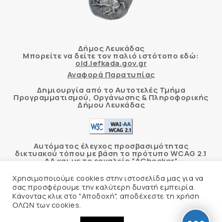
Δήμος Λευκάδας
Μπορείτε να δείτε τον παλιό ιστότοπο εδώ:
old.lefkada.gov.gr
Αναφορά Παρατυπίας
Δημιουργία από το Αυτοτελές Τμήμα
Προγραμματισμού, Οργάνωσης & Πληροφορικής
Δήμου Λευκάδας
Αυτόματος έλεγχος προσβασιμότητας
δικτυακού τόπου με βάση το πρότυπο WCAG 2.1
AA και με το εργαλείο “AChecker”
Χρησιμοποιούμε cookies στην ιστοσελίδα μας για να
Δήλωση Προσβασιμότητας
σας προσφέρουμε την καλύτερη δυνατή εμπειρία.
Κάνοντας κλικ στο "Αποδοχή", αποδέχεστε τη χρήση
ΟΛΩΝ των cookies.
© 2026 Δήμος Λευκάδας –
Πολιτική Προστασίας
Προσωπικών Δεδομένων