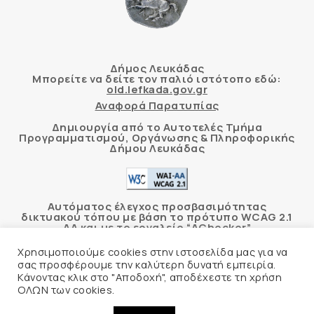
Δήμος Λευκάδας
Μπορείτε να δείτε τον παλιό ιστότοπο εδώ:
old.lefkada.gov.gr
Αναφορά Παρατυπίας
Δημιουργία από το Αυτοτελές Τμήμα
Προγραμματισμού, Οργάνωσης & Πληροφορικής
Δήμου Λευκάδας
Αυτόματος έλεγχος προσβασιμότητας
δικτυακού τόπου με βάση το πρότυπο WCAG 2.1
AA και με το εργαλείο “AChecker”
Χρησιμοποιούμε cookies στην ιστοσελίδα μας για να
Δήλωση Προσβασιμότητας
σας προσφέρουμε την καλύτερη δυνατή εμπειρία.
Κάνοντας κλικ στο "Αποδοχή", αποδέχεστε τη χρήση
ΟΛΩΝ των cookies.
© 2026 Δήμος Λευκάδας –
Πολιτική Προστασίας
Προσωπικών Δεδομένων