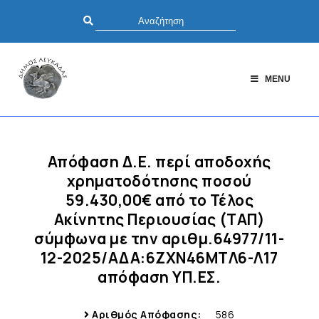
MENU
Απόφαση Δ.Ε. περί αποδοχής
χρηματοδότησης ποσού
59.430,00€ από το Τέλος
Ακίνητης Περιουσίας (ΤΑΠ)
σύμφωνα με την αριθμ.64977/11-
12-2025/ΑΔΑ:6ΖΧΝ46ΜΤΛ6-Λ17
απόφαση ΥΠ.ΕΣ.
Αριθμός Απόφασης:
586