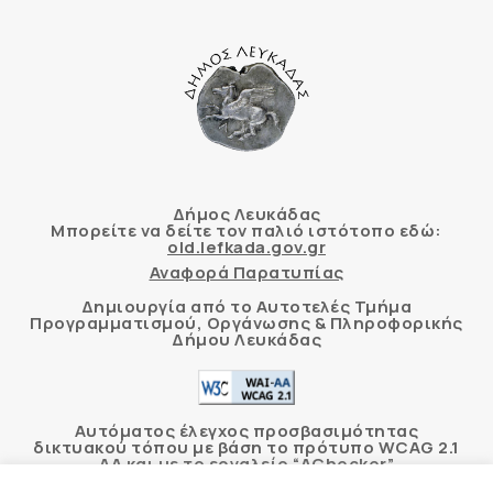
Δήμος Λευκάδας
Μπορείτε να δείτε τον παλιό ιστότοπο εδώ:
old.lefkada.gov.gr
Αναφορά Παρατυπίας
Δημιουργία από το Αυτοτελές Τμήμα
Προγραμματισμού, Οργάνωσης & Πληροφορικής
Δήμου Λευκάδας
Αυτόματος έλεγχος προσβασιμότητας
δικτυακού τόπου με βάση το πρότυπο WCAG 2.1
AA και με το εργαλείο “AChecker”