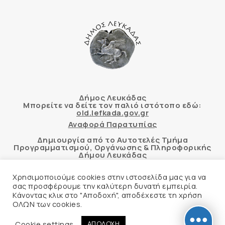
Δήμος Λευκάδας
Μπορείτε να δείτε τον παλιό ιστότοπο εδώ:
old.lefkada.gov.gr
Αναφορά Παρατυπίας
Δημιουργία από το Αυτοτελές Τμήμα
Προγραμματισμού, Οργάνωσης & Πληροφορικής
Δήμου Λευκάδας
Χρησιμοποιούμε cookies στην ιστοσελίδα μας για να
σας προσφέρουμε την καλύτερη δυνατή εμπειρία.
Κάνοντας κλικ στο "Αποδοχή", αποδέχεστε τη χρήση
Αυτόματος έλεγχος προσβασιμότητας
ΟΛΩΝ των cookies.
δικτυακού τόπου με βάση το πρότυπο WCAG 2.1
AA και με το εργαλείο “AChecker”
Cookie settings
ΑΠΟΔΟΧΗ