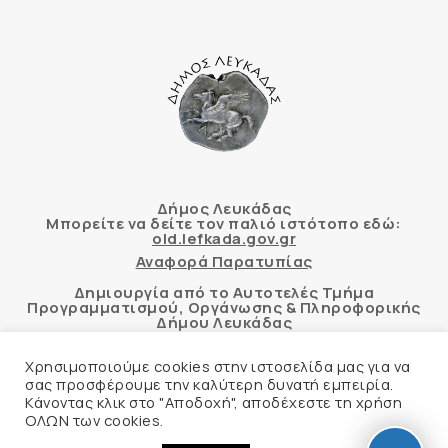
Δήμος Λευκάδας
Μπορείτε να δείτε τον παλιό ιστότοπο εδώ:
old.lefkada.gov.gr
Αναφορά Παρατυπίας
Δημιουργία από το Αυτοτελές Τμήμα
Προγραμματισμού, Οργάνωσης & Πληροφορικής
Δήμου Λευκάδας
Χρησιμοποιούμε cookies στην ιστοσελίδα μας για να
σας προσφέρουμε την καλύτερη δυνατή εμπειρία.
Κάνοντας κλικ στο "Αποδοχή", αποδέχεστε τη χρήση
Αυτόματος έλεγχος προσβασιμότητας
ΟΛΩΝ των cookies.
δικτυακού τόπου με βάση το πρότυπο WCAG 2.1
AA και με το εργαλείο “AChecker”