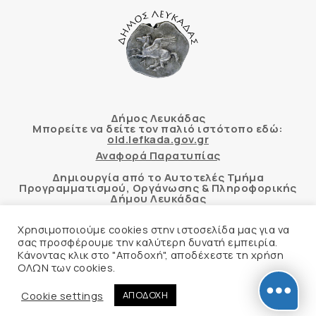
Δήμος Λευκάδας
Μπορείτε να δείτε τον παλιό ιστότοπο εδώ:
old.lefkada.gov.gr
Αναφορά Παρατυπίας
Δημιουργία από το Αυτοτελές Τμήμα
Προγραμματισμού, Οργάνωσης & Πληροφορικής
Δήμου Λευκάδας
Χρησιμοποιούμε cookies στην ιστοσελίδα μας για να
σας προσφέρουμε την καλύτερη δυνατή εμπειρία.
Κάνοντας κλικ στο "Αποδοχή", αποδέχεστε τη χρήση
Αυτόματος έλεγχος προσβασιμότητας
ΟΛΩΝ των cookies.
δικτυακού τόπου με βάση το πρότυπο WCAG 2.1
AA και με το εργαλείο “AChecker”
Cookie settings
ΑΠΟΔΟΧΗ
Δήλωση Προσβασιμότητας