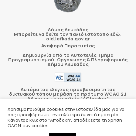
Δήμος Λευκάδας
Μπορείτε να δείτε τον παλιό ιστότοπο εδώ:
old.lefkada.gov.gr
Αναφορά Παρατυπίας
Δημιουργία από το Αυτοτελές Τμήμα
Προγραμματισμού, Οργάνωσης & Πληροφορικής
Δήμου Λευκάδας
Αυτόματος έλεγχος προσβασιμότητας
δικτυακού τόπου με βάση το πρότυπο WCAG 2.1
AA και με το εργαλείο “AChecker”
Χρησιμοποιούμε cookies στην ιστοσελίδα μας για να
Δήλωση Προσβασιμότητας
σας προσφέρουμε την καλύτερη δυνατή εμπειρία.
Κάνοντας κλικ στο "Αποδοχή", αποδέχεστε τη χρήση
ΟΛΩΝ των cookies.
© 2026 Δήμος Λευκάδας –
Πολιτική Προστασίας
Προσωπικών Δεδομένων