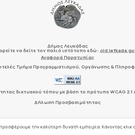
Δήμος Λευκάδας
ρείτε να δείτε τον παλιό ιστότοπο εδώ:
old.lefkada.go
Αναφορά Παρατυπίας
τοτελές Τμήμα Προγραμματισμού, Οργάνωσης & Πληροφ
ητας δικτυακού τόπου με βάση το πρότυπο WCAG 2.1 AA
Δήλωση Προσβασιμότητας
Δήμος Λευκάδας –
Πολιτική Προστασίας Προσωπικών Δ
 προσφέρουμε την καλύτερη δυνατή εμπειρία. Κάνοντας κλικ 
Φιλοξενία Ιστοσελίδας
Create myWeb