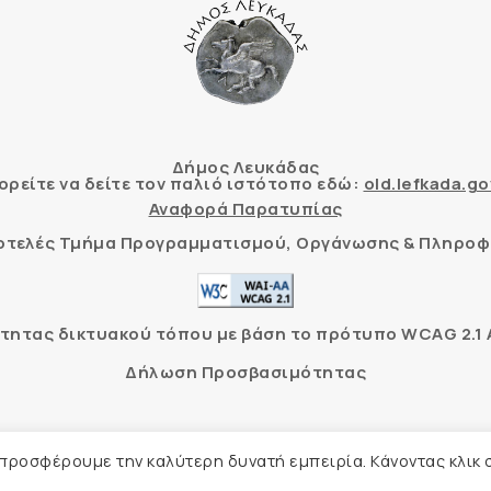
Δήμος Λευκάδας
ρείτε να δείτε τον παλιό ιστότοπο εδώ:
old.lefkada.go
Αναφορά Παρατυπίας
τοτελές Τμήμα Προγραμματισμού, Οργάνωσης & Πληροφ
ητας δικτυακού τόπου με βάση το πρότυπο WCAG 2.1 AA
Δήλωση Προσβασιμότητας
Δήμος Λευκάδας –
Πολιτική Προστασίας Προσωπικών Δ
 προσφέρουμε την καλύτερη δυνατή εμπειρία. Κάνοντας κλικ 
Φιλοξενία Ιστοσελίδας
Create myWeb