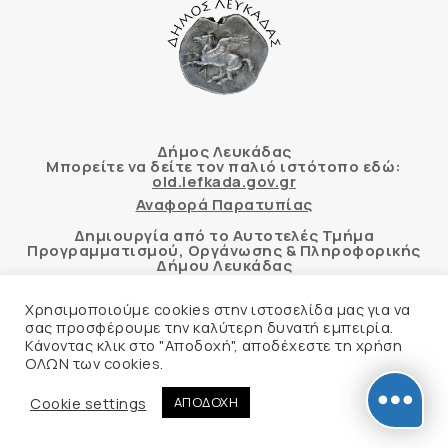
Δήμος Λευκάδας
Μπορείτε να δείτε τον παλιό ιστότοπο εδώ:
old.lefkada.gov.gr
Αναφορά Παρατυπίας
Δημιουργία από το Αυτοτελές Τμήμα
Προγραμματισμού, Οργάνωσης & Πληροφορικής
Δήμου Λευκάδας
Χρησιμοποιούμε cookies στην ιστοσελίδα μας για να
σας προσφέρουμε την καλύτερη δυνατή εμπειρία.
Κάνοντας κλικ στο "Αποδοχή", αποδέχεστε τη χρήση
Αυτόματος έλεγχος προσβασιμότητας
ΟΛΩΝ των cookies.
δικτυακού τόπου με βάση το πρότυπο WCAG 2.1
AA και με το εργαλείο “AChecker”
Cookie settings
ΑΠΟΔΟΧΗ
Δήλωση Προσβασιμότητας