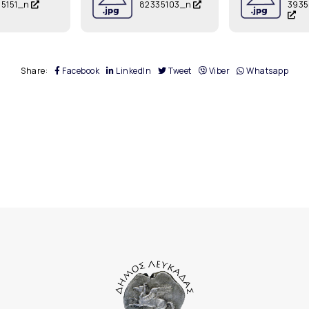
55151_n
82335103_n
393
Share:
Facebook
LinkedIn
Tweet
Viber
Whatsapp