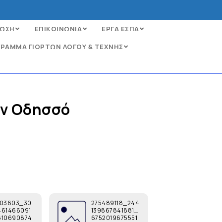
ΩΣΗ
ΕΠΙΚΟΙΝΩΝΙΑ
ΕΡΓΑ ΕΣΠΑ
ΡΑΜΜΑ ΓΙΟΡΤΩΝ ΛΟΓΟΥ & ΤΕΧΝΗΣ
ην Οδησσό
603603_30
275489118_244
461466091
139867841881_
610690874
6752019675551