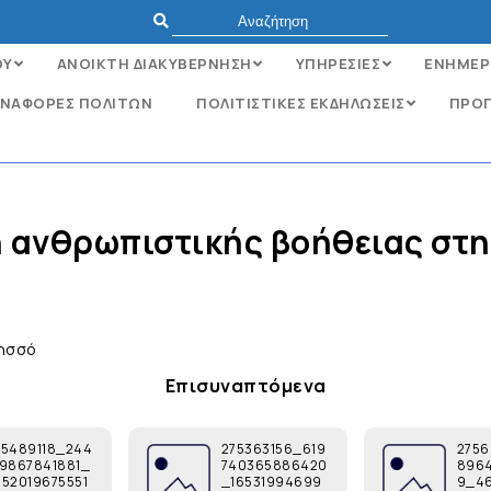
ΟΥ
ΑΝΟΙΚΤΗ ΔΙΑΚΥΒΕΡΝΗΣΗ
ΥΠΗΡΕΣΙΕΣ
ΕΝΗΜΕΡ
ΝΑΦΟΡΈΣ ΠΟΛΙΤΏΝ
ΠΟΛΙΤΙΣΤΙΚΕΣ ΕΚΔΗΛΩΣΕΙΣ
ΠΡΟΓ
 ανθρωπιστικής βοήθειας στ
δησσό
Επισυναπτόμενα
75489118_244
275363156_619
275
39867841881_
740365886420
896
752019675551
_16531994699
9_4