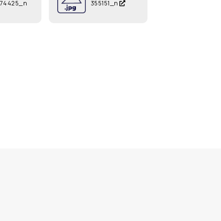
574425_n
355151_n