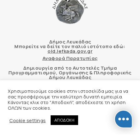
Δήμος Λευκάδας
Μπορείτε να δείτε τον παλιό ιστότοπο εδώ:
old.lefkada.gov.gr
Αναφορά Παρατυπίας
Δημιουργία από το Αυτοτελές Τμήμα
Προγραμματισμού, Οργάνωσης & Πληροφορικής
Δήμου Λευκάδας
Χρησιμοποιούμε cookies στην ιστοσελίδα μας για να
σας προσφέρουμε την καλύτερη δυνατή εμπειρία.
Κάνοντας κλικ στο "Αποδοχή", αποδέχεστε τη χρήση
Αυτόματος έλεγχος προσβασιμότητας
ΟΛΩΝ των cookies.
δικτυακού τόπου με βάση το πρότυπο WCAG 2.1
AA και με το εργαλείο “AChecker”
Cookie settings
ΑΠΟΔΟΧΗ
Δήλωση Προσβασιμότητας