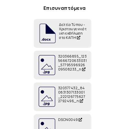
Επισυναπτόμενα
Δελτίο Τύπου -
Χριστουγεννιάτ
ικη εκδήλωση
στο ΚΑΠΗ
320366855_123
5666720633031
_57795596926
09508233_n
320377432_84
0831307133001
_222126775627
2792496_n
DSCN0049