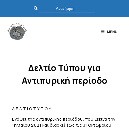
MENU
Δελτίο Τύπου για
Αντιπυρική περίοδο
Δ Ε Λ Τ Ι Ο Τ Υ Π Ο Υ
Ενόψει της αντιπυρικής περιόδου, που ξεκινά την
1ηΜαΐου 2021 και διαρκεί έως τις 31 Οκτωβρίου