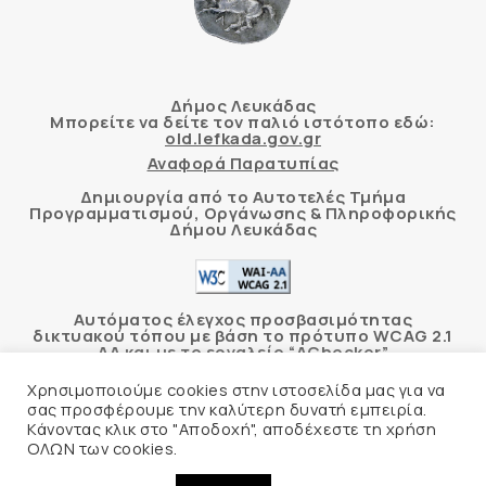
Δήμος Λευκάδας
Μπορείτε να δείτε τον παλιό ιστότοπο εδώ:
old.lefkada.gov.gr
Αναφορά Παρατυπίας
Δημιουργία από το Αυτοτελές Τμήμα
Προγραμματισμού, Οργάνωσης & Πληροφορικής
Δήμου Λευκάδας
Αυτόματος έλεγχος προσβασιμότητας
δικτυακού τόπου με βάση το πρότυπο WCAG 2.1
AA και με το εργαλείο “AChecker”
Χρησιμοποιούμε cookies στην ιστοσελίδα μας για να
Δήλωση Προσβασιμότητας
σας προσφέρουμε την καλύτερη δυνατή εμπειρία.
Κάνοντας κλικ στο "Αποδοχή", αποδέχεστε τη χρήση
ΟΛΩΝ των cookies.
© 2026 Δήμος Λευκάδας –
Πολιτική Προστασίας
Προσωπικών Δεδομένων