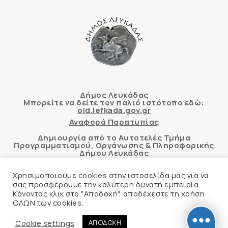
Δήμος Λευκάδας
Μπορείτε να δείτε τον παλιό ιστότοπο εδώ:
old.lefkada.gov.gr
Αναφορά Παρατυπίας
Δημιουργία από το Αυτοτελές Τμήμα
Προγραμματισμού, Οργάνωσης & Πληροφορικής
Δήμου Λευκάδας
Χρησιμοποιούμε cookies στην ιστοσελίδα μας για να
σας προσφέρουμε την καλύτερη δυνατή εμπειρία.
Κάνοντας κλικ στο "Αποδοχή", αποδέχεστε τη χρήση
Αυτόματος έλεγχος προσβασιμότητας
ΟΛΩΝ των cookies.
δικτυακού τόπου με βάση το πρότυπο WCAG 2.1
AA και με το εργαλείο “AChecker”
Cookie settings
ΑΠΟΔΟΧΗ