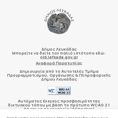
Δήμος Λευκάδας
Μπορείτε να δείτε τον παλιό ιστότοπο εδώ:
old.lefkada.gov.gr
Αναφορά Παρατυπίας
Δημιουργία από το Αυτοτελές Τμήμα
Προγραμματισμού, Οργάνωσης & Πληροφορικής
Δήμου Λευκάδας
Αυτόματος έλεγχος προσβασιμότητας
δικτυακού τόπου με βάση το πρότυπο WCAG 2.1
AA και με το εργαλείο “AChecker”