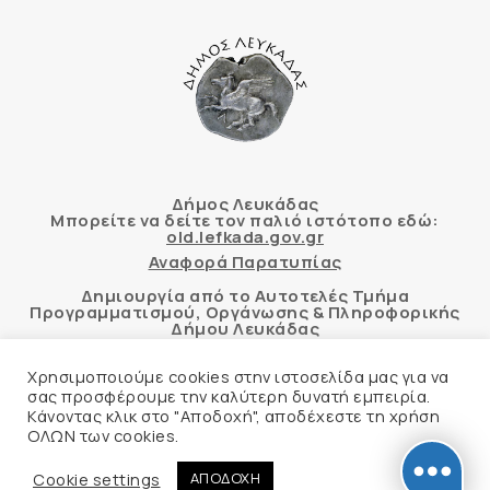
Δήμος Λευκάδας
Μπορείτε να δείτε τον παλιό ιστότοπο εδώ:
old.lefkada.gov.gr
Αναφορά Παρατυπίας
Δημιουργία από το Αυτοτελές Τμήμα
Προγραμματισμού, Οργάνωσης & Πληροφορικής
Δήμου Λευκάδας
Χρησιμοποιούμε cookies στην ιστοσελίδα μας για να
σας προσφέρουμε την καλύτερη δυνατή εμπειρία.
Κάνοντας κλικ στο "Αποδοχή", αποδέχεστε τη χρήση
Αυτόματος έλεγχος προσβασιμότητας
ΟΛΩΝ των cookies.
δικτυακού τόπου με βάση το πρότυπο WCAG 2.1
AA και με το εργαλείο “AChecker”
Cookie settings
ΑΠΟΔΟΧΗ