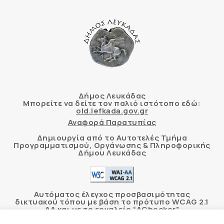
Δήμος Λευκάδας
Μπορείτε να δείτε τον παλιό ιστότοπο εδώ:
old.lefkada.gov.gr
Αναφορά Παρατυπίας
Δημιουργία από το Αυτοτελές Τμήμα
Προγραμματισμού, Οργάνωσης & Πληροφορικής
Δήμου Λευκάδας
Αυτόματος έλεγχος προσβασιμότητας
δικτυακού τόπου με βάση το πρότυπο WCAG 2.1
AA και με το εργαλείο “AChecker”