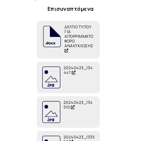
Επισυναπτόμενα
ΔΕΛΤΙΟ ΤΥΠΟΥ
ΓΙΑ
ΑΠΟΡΡΙΜΜΑΤΟ
ΦΟΡΟ
ΑΝΑΚΥΚΛΩΣΗΣ
20240423_134
447
20240423_134
510
20240423_1335