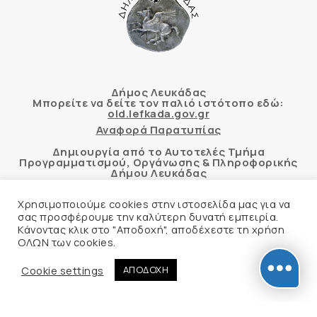
Δήμος Λευκάδας
Μπορείτε να δείτε τον παλιό ιστότοπο εδώ:
old.lefkada.gov.gr
Αναφορά Παρατυπίας
Δημιουργία από το Αυτοτελές Τμήμα
Προγραμματισμού, Οργάνωσης & Πληροφορικής
Δήμου Λευκάδας
Χρησιμοποιούμε cookies στην ιστοσελίδα μας για να
σας προσφέρουμε την καλύτερη δυνατή εμπειρία.
Κάνοντας κλικ στο "Αποδοχή", αποδέχεστε τη χρήση
Αυτόματος έλεγχος προσβασιμότητας
ΟΛΩΝ των cookies.
δικτυακού τόπου με βάση το πρότυπο WCAG 2.1
AA και με το εργαλείο “AChecker”
Cookie settings
ΑΠΟΔΟΧΗ
Δήλωση Προσβασιμότητας