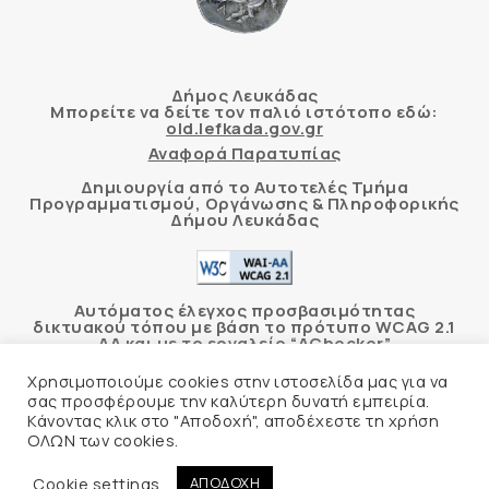
Δήμος Λευκάδας
Μπορείτε να δείτε τον παλιό ιστότοπο εδώ:
old.lefkada.gov.gr
Αναφορά Παρατυπίας
Δημιουργία από το Αυτοτελές Τμήμα
Προγραμματισμού, Οργάνωσης & Πληροφορικής
Δήμου Λευκάδας
Αυτόματος έλεγχος προσβασιμότητας
δικτυακού τόπου με βάση το πρότυπο WCAG 2.1
AA και με το εργαλείο “AChecker”
Χρησιμοποιούμε cookies στην ιστοσελίδα μας για να
Δήλωση Προσβασιμότητας
σας προσφέρουμε την καλύτερη δυνατή εμπειρία.
Κάνοντας κλικ στο "Αποδοχή", αποδέχεστε τη χρήση
ΟΛΩΝ των cookies.
© 2026 Δήμος Λευκάδας –
Πολιτική Προστασίας
Προσωπικών Δεδομένων
Cookie settings
ΑΠΟΔΟΧΗ