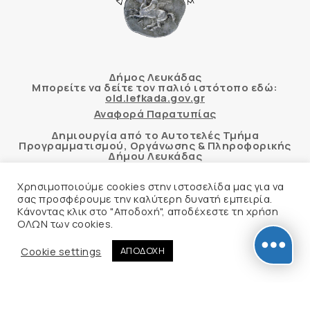
Δήμος Λευκάδας
Μπορείτε να δείτε τον παλιό ιστότοπο εδώ:
old.lefkada.gov.gr
Αναφορά Παρατυπίας
Δημιουργία από το Αυτοτελές Τμήμα
Προγραμματισμού, Οργάνωσης & Πληροφορικής
Δήμου Λευκάδας
Χρησιμοποιούμε cookies στην ιστοσελίδα μας για να
σας προσφέρουμε την καλύτερη δυνατή εμπειρία.
Κάνοντας κλικ στο "Αποδοχή", αποδέχεστε τη χρήση
Αυτόματος έλεγχος προσβασιμότητας
ΟΛΩΝ των cookies.
δικτυακού τόπου με βάση το πρότυπο WCAG 2.1
AA και με το εργαλείο “AChecker”
Cookie settings
ΑΠΟΔΟΧΗ
Δήλωση Προσβασιμότητας
© 2026 Δήμος Λευκάδας –
Πολιτική Προστασίας