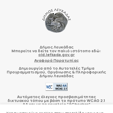
Δήμος Λευκάδας
Μπορείτε να δείτε τον παλιό ιστότοπο εδώ:
old.lefkada.gov.gr
Αναφορά Παρατυπίας
Δημιουργία από το Αυτοτελές Τμήμα
Προγραμματισμού, Οργάνωσης & Πληροφορικής
Δήμου Λευκάδας
Αυτόματος έλεγχος προσβασιμότητας
δικτυακού τόπου με βάση το πρότυπο WCAG 2.1
AA και με το εργαλείο “AChecker”