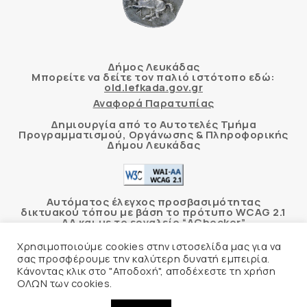
Δήμος Λευκάδας
Μπορείτε να δείτε τον παλιό ιστότοπο εδώ:
old.lefkada.gov.gr
Αναφορά Παρατυπίας
Δημιουργία από το Αυτοτελές Τμήμα
Προγραμματισμού, Οργάνωσης & Πληροφορικής
Δήμου Λευκάδας
Αυτόματος έλεγχος προσβασιμότητας
δικτυακού τόπου με βάση το πρότυπο WCAG 2.1
AA και με το εργαλείο “AChecker”
Χρησιμοποιούμε cookies στην ιστοσελίδα μας για να
Δήλωση Προσβασιμότητας
σας προσφέρουμε την καλύτερη δυνατή εμπειρία.
Κάνοντας κλικ στο "Αποδοχή", αποδέχεστε τη χρήση
ΟΛΩΝ των cookies.
© 2026 Δήμος Λευκάδας –
Πολιτική Προστασίας
Προσωπικών Δεδομένων