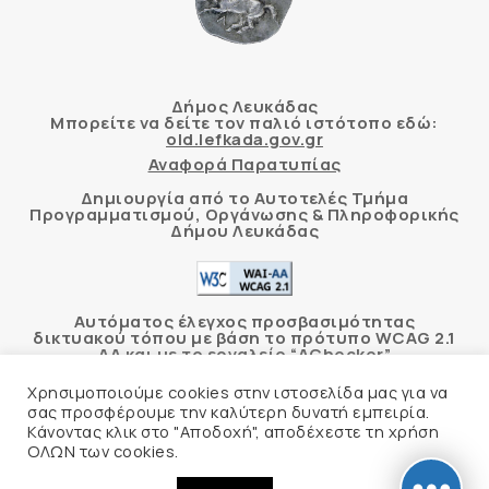
Δήμος Λευκάδας
Μπορείτε να δείτε τον παλιό ιστότοπο εδώ:
old.lefkada.gov.gr
Αναφορά Παρατυπίας
Δημιουργία από το Αυτοτελές Τμήμα
Προγραμματισμού, Οργάνωσης & Πληροφορικής
Δήμου Λευκάδας
Αυτόματος έλεγχος προσβασιμότητας
δικτυακού τόπου με βάση το πρότυπο WCAG 2.1
AA και με το εργαλείο “AChecker”
Χρησιμοποιούμε cookies στην ιστοσελίδα μας για να
Δήλωση Προσβασιμότητας
σας προσφέρουμε την καλύτερη δυνατή εμπειρία.
Κάνοντας κλικ στο "Αποδοχή", αποδέχεστε τη χρήση
ΟΛΩΝ των cookies.
© 2026 Δήμος Λευκάδας –
Πολιτική Προστασίας
Προσωπικών Δεδομένων