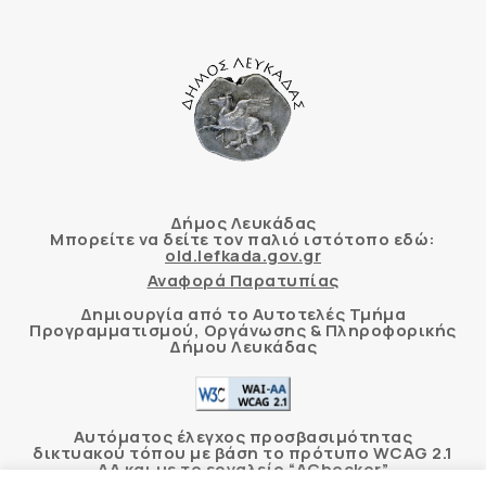
Δήμος Λευκάδας
Μπορείτε να δείτε τον παλιό ιστότοπο εδώ:
old.lefkada.gov.gr
Αναφορά Παρατυπίας
Δημιουργία από το Αυτοτελές Τμήμα
Προγραμματισμού, Οργάνωσης & Πληροφορικής
Δήμου Λευκάδας
Αυτόματος έλεγχος προσβασιμότητας
δικτυακού τόπου με βάση το πρότυπο WCAG 2.1
AA και με το εργαλείο “AChecker”