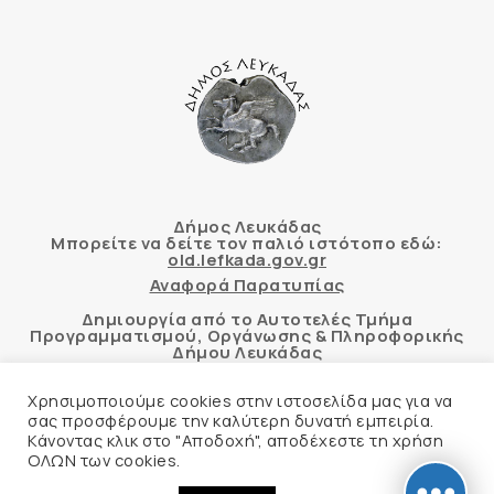
Δήμος Λευκάδας
Μπορείτε να δείτε τον παλιό ιστότοπο εδώ:
old.lefkada.gov.gr
Αναφορά Παρατυπίας
Δημιουργία από το Αυτοτελές Τμήμα
Προγραμματισμού, Οργάνωσης & Πληροφορικής
Δήμου Λευκάδας
Χρησιμοποιούμε cookies στην ιστοσελίδα μας για να
σας προσφέρουμε την καλύτερη δυνατή εμπειρία.
Κάνοντας κλικ στο "Αποδοχή", αποδέχεστε τη χρήση
Αυτόματος έλεγχος προσβασιμότητας
ΟΛΩΝ των cookies.
δικτυακού τόπου με βάση το πρότυπο WCAG 2.1
AA και με το εργαλείο “AChecker”