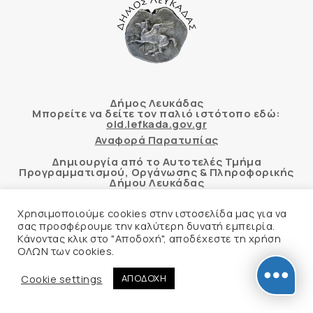
Δήμος Λευκάδας
Μπορείτε να δείτε τον παλιό ιστότοπο εδώ:
old.lefkada.gov.gr
Αναφορά Παρατυπίας
Δημιουργία από το Αυτοτελές Τμήμα
Προγραμματισμού, Οργάνωσης & Πληροφορικής
Δήμου Λευκάδας
Χρησιμοποιούμε cookies στην ιστοσελίδα μας για να
σας προσφέρουμε την καλύτερη δυνατή εμπειρία.
Κάνοντας κλικ στο "Αποδοχή", αποδέχεστε τη χρήση
Αυτόματος έλεγχος προσβασιμότητας
ΟΛΩΝ των cookies.
δικτυακού τόπου με βάση το πρότυπο WCAG 2.1
AA και με το εργαλείο “AChecker”
Cookie settings
ΑΠΟΔΟΧΗ
Δήλωση Προσβασιμότητας