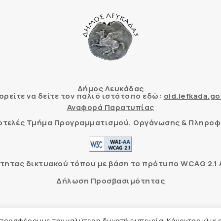
Δήμος Λευκάδας
ρείτε να δείτε τον παλιό ιστότοπο εδώ:
old.lefkada.go
Αναφορά Παρατυπίας
τοτελές Τμήμα Προγραμματισμού, Οργάνωσης & Πληροφ
ητας δικτυακού τόπου με βάση το πρότυπο WCAG 2.1 AA
Δήλωση Προσβασιμότητας
Δήμος Λευκάδας –
Πολιτική Προστασίας Προσωπικών Δ
 προσφέρουμε την καλύτερη δυνατή εμπειρία. Κάνοντας κλικ 