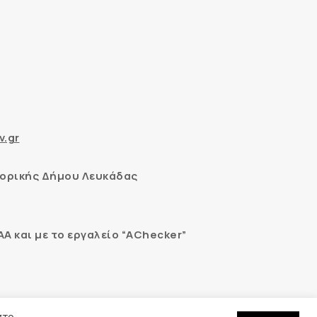
v.gr
ορικής Δήμου Λευκάδας
 και με το εργαλείο “AChecker”
εδομένων
στο