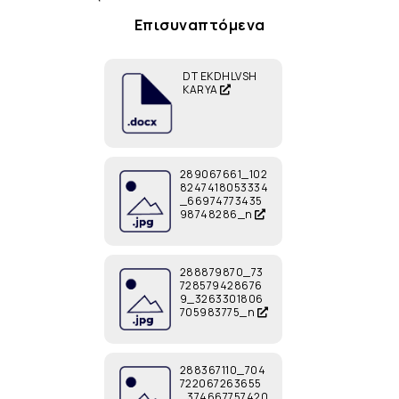
Επισυναπτόμενα
DT EKDHLVSH
KARYA
289067661_102
8247418053334
_66974773435
98748286_n
288879870_73
728579428676
9_3263301806
705983775_n
288367110_704
722067263655
_374667757420