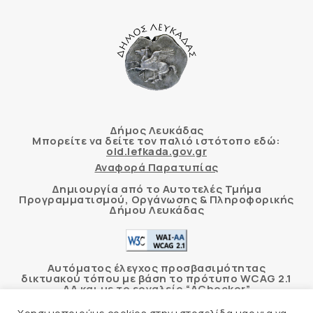
Δήμος Λευκάδας
Μπορείτε να δείτε τον παλιό ιστότοπο εδώ:
old.lefkada.gov.gr
Αναφορά Παρατυπίας
Δημιουργία από το Αυτοτελές Τμήμα
Προγραμματισμού, Οργάνωσης & Πληροφορικής
Δήμου Λευκάδας
Αυτόματος έλεγχος προσβασιμότητας
δικτυακού τόπου με βάση το πρότυπο WCAG 2.1
AA και με το εργαλείο “AChecker”