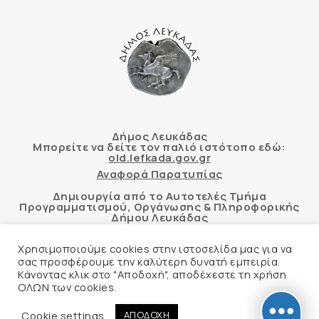
Δήμος Λευκάδας
Μπορείτε να δείτε τον παλιό ιστότοπο εδώ:
old.lefkada.gov.gr
Αναφορά Παρατυπίας
Δημιουργία από το Αυτοτελές Τμήμα
Προγραμματισμού, Οργάνωσης & Πληροφορικής
Δήμου Λευκάδας
Χρησιμοποιούμε cookies στην ιστοσελίδα μας για να
σας προσφέρουμε την καλύτερη δυνατή εμπειρία.
Κάνοντας κλικ στο "Αποδοχή", αποδέχεστε τη χρήση
Αυτόματος έλεγχος προσβασιμότητας
ΟΛΩΝ των cookies.
δικτυακού τόπου με βάση το πρότυπο WCAG 2.1
AA και με το εργαλείο “AChecker”
Cookie settings
ΑΠΟΔΟΧΗ