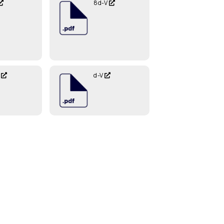
8d-V
V
d-V