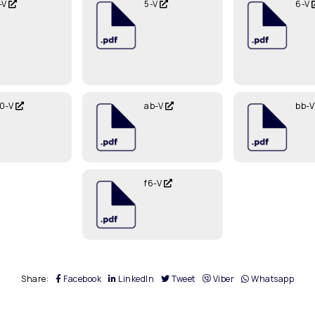
-V
5-V
6-V
0-V
ab-V
bb-
f6-V
Share:
Facebook
LinkedIn
Tweet
Viber
Whatsapp