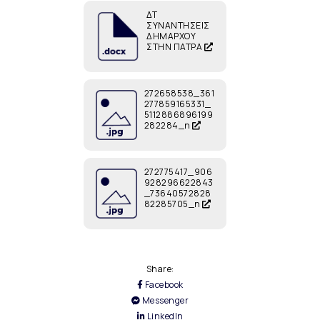
ΔΤ
ΣΥΝΑΝΤΗΣΕΙΣ
ΔΗΜΑΡΧΟΥ
ΣΤΗΝ ΠΑΤΡΑ
272658538_361
277859165331_
5112886896199
282284_n
272775417_906
928296622843
_73640572828
82285705_n
Share:
Facebook
Messenger
LinkedIn