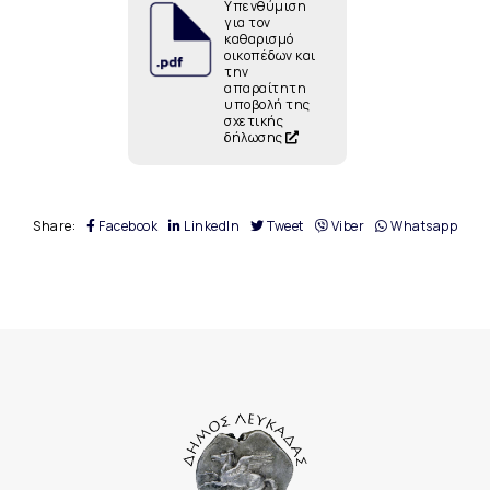
Υπενθύμιση
για τον
καθαρισμό
οικοπέδων και
την
απαραίτητη
υποβολή της
σχετικής
δήλωσης
Share:
Facebook
LinkedIn
Tweet
Viber
Whatsapp