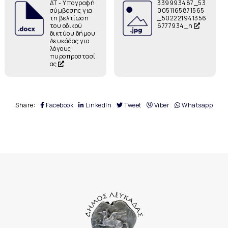
ΔΤ - Υπογραφή
339993487_53
σύμβασης για
0051165871565
τη βελτίωση
_502221941356
του οδικού
6777934_n
δικτύου δήμου
Λευκάδας για
λόγους
πυροπροστασί
ας
Share:
Facebook
LinkedIn
Tweet
Viber
Whatsapp