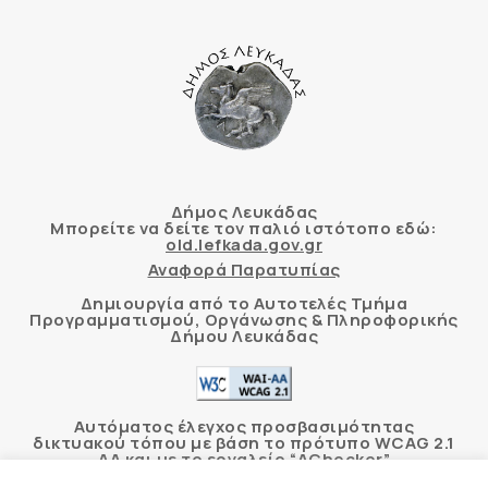
Δήμος Λευκάδας
Μπορείτε να δείτε τον παλιό ιστότοπο εδώ:
old.lefkada.gov.gr
Αναφορά Παρατυπίας
Δημιουργία από το Αυτοτελές Τμήμα
Προγραμματισμού, Οργάνωσης & Πληροφορικής
Δήμου Λευκάδας
Αυτόματος έλεγχος προσβασιμότητας
δικτυακού τόπου με βάση το πρότυπο WCAG 2.1
AA και με το εργαλείο “AChecker”