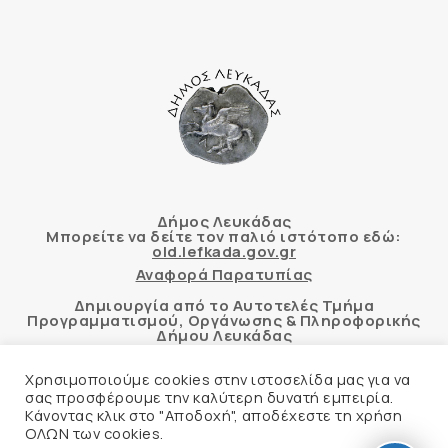
Δήμος Λευκάδας
Μπορείτε να δείτε τον παλιό ιστότοπο εδώ:
old.lefkada.gov.gr
Αναφορά Παρατυπίας
Δημιουργία από το Αυτοτελές Τμήμα
Προγραμματισμού, Οργάνωσης & Πληροφορικής
Δήμου Λευκάδας
Χρησιμοποιούμε cookies στην ιστοσελίδα μας για να
σας προσφέρουμε την καλύτερη δυνατή εμπειρία.
Κάνοντας κλικ στο "Αποδοχή", αποδέχεστε τη χρήση
Αυτόματος έλεγχος προσβασιμότητας
ΟΛΩΝ των cookies.
δικτυακού τόπου με βάση το πρότυπο WCAG 2.1