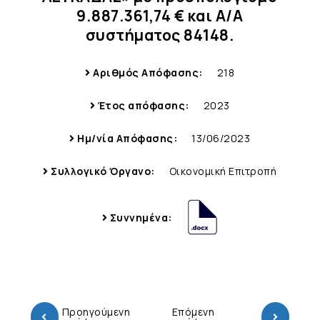
9.887.361,74 € και Α/Α
συστήματος 84148.
Αριθμός Απόφασης:
218
Έτος απόφασης:
2023
Ημ/νία Απόφασης:
13/06/2023
Συλλογικό Όργανο:
Οικονομική Επιτροπή
Συννημένα:
Προηγούμενη
Επόμενη