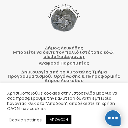
Δήμος Λευκάδας
Μπορείτε να δείτε τον παλιό ιστότοπο εδώ:
old.lefkada.gov.gr
Αναφορά Παρατυπίας
Δημιουργία από το Αυτοτελές Τμήμα
Προγραμματισμού, Οργάνωσης & Πληροφορικής
Δήμου Λευκάδας
Χρησιμοποιούμε cookies στην ιστοσελίδα μας για να
σας προσφέρουμε την καλύτερη δυνατή εμπειρία.
Κάνοντας κλικ στο "Αποδοχή", αποδέχεστε τη χρήση
Αυτόματος έλεγχος προσβασιμότητας
ΟΛΩΝ των cookies.
δικτυακού τόπου με βάση το πρότυπο WCAG 2.1
AA και με το εργαλείο “AChecker”
Cookie settings
ΑΠΟΔΟΧΗ
Δήλωση Προσβασιμότητας